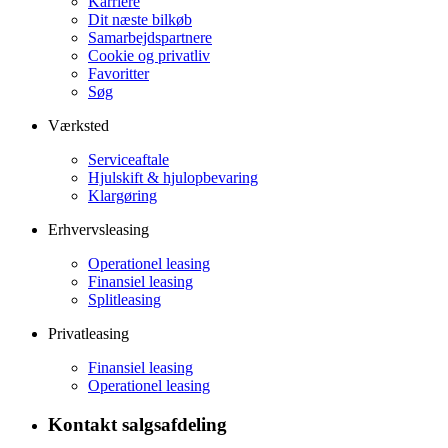
Karriere
Dit næste bilkøb
Samarbejdspartnere
Cookie og privatliv
Favoritter
Søg
Værksted
Serviceaftale
Hjulskift & hjulopbevaring
Klargøring
Erhvervsleasing
Operationel leasing
Finansiel leasing
Splitleasing
Privatleasing
Finansiel leasing
Operationel leasing
Kontakt salgsafdeling