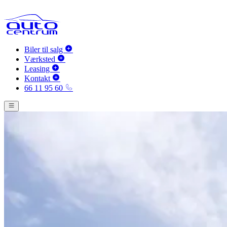
Biler til salg
Værksted
Leasing
Kontakt
66 11 95 60