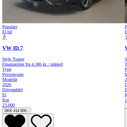
Populær
P
El bil
E
VW ID.7
Style Tourer
S
Finansiering fra
4.386 kr. / måned
T
Type
P
Personvogn
M
Modelår
2
2026
D
Drivmiddel
E
El
Km
1
23.000
DKK 414.900,-