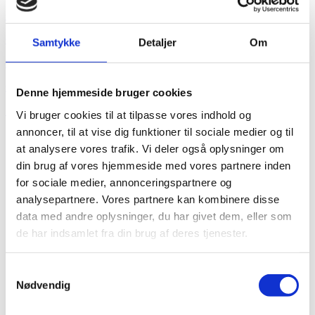
Se alle biler
66 11 95 60
Samtykke
Detaljer
Om
Ring til os
salg@autocentrum-odense.dk
Denne hjemmeside bruger cookies
Skriv til os
Vi bruger cookies til at tilpasse vores indhold og
annoncer, til at vise dig funktioner til sociale medier og til
Om os
at analysere vores trafik. Vi deler også oplysninger om
Om os
din brug af vores hjemmeside med vores partnere inden
Kontakt
for sociale medier, annonceringspartnere og
Karriere
Dit næste bilkøb
analysepartnere. Vores partnere kan kombinere disse
Samarbejdspartnere
data med andre oplysninger, du har givet dem, eller som
Cookie og privatliv
de har indsamlet fra din brug af deres tjenester.
Favoritter
Søg
Samtykkevalg
Værksted
Nødvendig
Serviceaftale
Hjulskift & hjulopbevaring