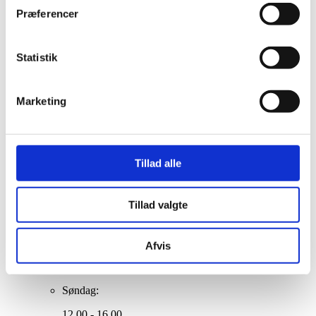
Klargøring
Præferencer
Erhvervsleasing
Operationel leasing
Statistik
Finansiel leasing
Splitleasing
Marketing
Privatleasing
Finansiel leasing
Operationel leasing
Tillad alle
Kontakt salgsafdeling
Mandag til fredag:
Tillad valgte
09.00 - 17.00
Lørdag:
Afvis
Lukket
Søndag:
12.00 - 16.00