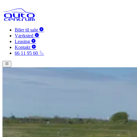
Biler til salg
Værksted
Leasing
Kontakt
66 11 95 60