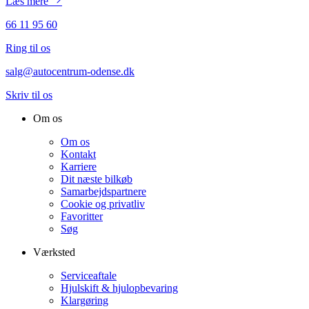
Læs mere
66 11 95 60
Ring til os
salg@autocentrum-odense.dk
Skriv til os
Om os
Om os
Kontakt
Karriere
Dit næste bilkøb
Samarbejdspartnere
Cookie og privatliv
Favoritter
Søg
Værksted
Serviceaftale
Hjulskift & hjulopbevaring
Klargøring