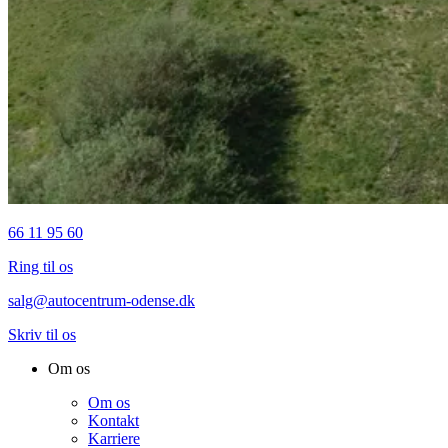
66 11 95 60
Ring til os
salg@autocentrum-odense.dk
Skriv til os
Om os
Om os
Kontakt
Karriere