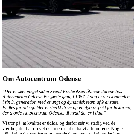
Om Autocentrum Odense
"Der er sket meget siden Svend Frederiksen åbnede dørene hos
Autocentrum Odense for første gang i 1967. I dag er virksomheden
i sin 3. generation med et ungt og dynamisk team af 9 ansatte.
Fælles for alle gælder et stærkt drive og en dyb respekt for historien,
der gjorde Autocentrum Odense, til hvad det er i dag."
Vi tror på, at kvalitet er tidløs, og derfor står vi stadig ved de
værdier, der har drevet os i mere end et halvt århundrede. Nogle
ville kalde det service som i gamle dage, men vi kalder det bare