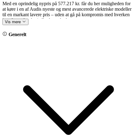
Med en oprindelig nypris på 577.217 kr. får du her muligheden for
at køre i en af Audis nyeste og mest avancerede elektriske modeller
til en markant lavere pris – uden at gå på kompromis med hverken
komfort, teknologi eller køreglæde.
Vis mere
🛡️- Fabriksgaranti frem til 27/04-2030 / 150.000 km
Generelt
✨ Fremhævet udstyr
*Softclose
*4 Corner luftaffjedring med elektrisk reguleret dæmpning
*Vinterpakke
*S line-eksteriør
*20" alufælge
*Varmepumpe
*Originalt svingbart træk (kan eftermonteres for 14.995 kr)
*Frunk
*LED Matrix forlygter m. fjernlysassistent
*OLED baglygter m. dynamisk blink
*Adaptiv fartpilot
*Vognbaneassistent
*Blindvinkelsassistent
*360° kamera med parkeringsystem
*Sportssæder
*El-sæder m. memoryfunktion til fører