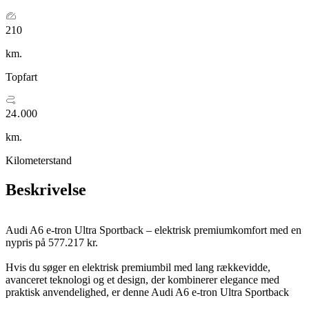
2
4
0
0
0
0
9
8
3
5
1
1
1
1
0
9
4
6
2
2
2
2
1
0
5
7
3
3
3
3
2
1
6
8
4
4
4
km.
7
9
5
5
5
8
0
6
6
6
Topfart
9
1
7
7
7
0
2
8
8
8
1
3
9
9
9
2
4
.
0
0
0
3
5
1
1
1
km.
Kilometerstand
Beskrivelse
Audi A6 e-tron Ultra Sportback – elektrisk premiumkomfort med en
nypris på 577.217 kr.
Hvis du søger en elektrisk premiumbil med lang rækkevidde,
avanceret teknologi og et design, der kombinerer elegance med
praktisk anvendelighed, er denne Audi A6 e-tron Ultra Sportback