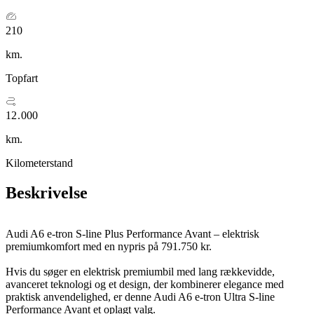
1
2
0
0
0
0
9
8
2
3
1
1
1
1
0
9
3
4
2
2
2
2
1
0
4
5
3
3
3
3
2
1
5
6
4
4
4
km.
6
7
5
5
5
7
8
6
6
6
Topfart
8
9
7
7
7
9
0
8
8
8
0
1
9
9
9
1
2
.
0
0
0
2
3
1
1
1
km.
Kilometerstand
Beskrivelse
Audi A6 e-tron S-line Plus Performance Avant – elektrisk
premiumkomfort med en nypris på 791.750 kr.
Hvis du søger en elektrisk premiumbil med lang rækkevidde,
avanceret teknologi og et design, der kombinerer elegance med
praktisk anvendelighed, er denne Audi A6 e-tron Ultra S-line
Performance Avant et oplagt valg.