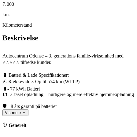
7
.
0
0
0
8
1
1
1
km.
Kilometerstand
Beskrivelse
Autocentrum Odense – 3. generations familie-virksomhed med
⭐️⭐️⭐️⭐️⭐️ tilfredse kunder.
🔋 Batteri & Lade Specifikationer:
⚡- Rækkevidde: Op til 554 km (WLTP)
🔋- 77 kWh Batteri
🔌- 3-faset opladning – hurtigere og mere effektiv hjemmeopladning
🛡️ - 8 års garanti på batteriet
Vis mere
🛡️ Landsdækkende GOSafe Extended Garanti tilbydes:
Generelt
✅ 24 mdr. – kun kr. 6.250,-
✅ 36 mdr. – kun kr. 8.750,-