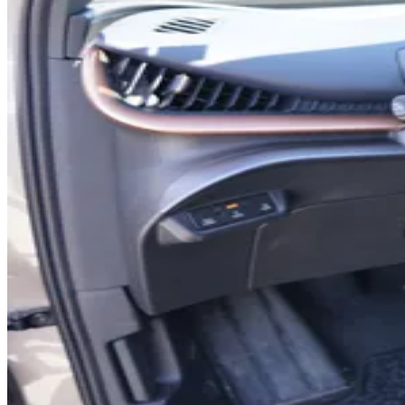
0
0
1
1
0
2
2
1
3
3
2
4
4
3
5
5
4
6
6
5