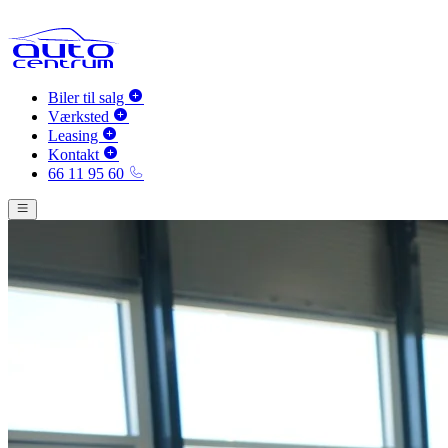
Biler til salg
Værksted
Leasing
Kontakt
66 11 95 60