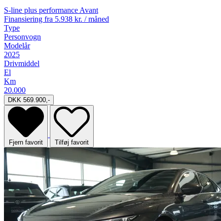
S-line plus performance Avant
Finansiering fra
5.938 kr. / måned
Type
Personvogn
Modelår
2025
Drivmiddel
El
Km
20.000
DKK 569.900,-
Fjern favorit
Tilføj favorit