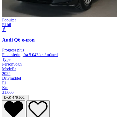
Populær
El bil
Audi Q6 e-tron
Progress plus
Finansiering fra
5.043 kr. / måned
Type
Personvogn
Modelår
2025
Drivmiddel
El
Km
31.000
DKK 479.900,-