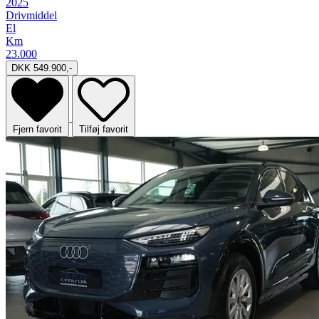
2025
Drivmiddel
El
Km
23.000
DKK 549.900,-
Fjern favorit
Tilføj favorit