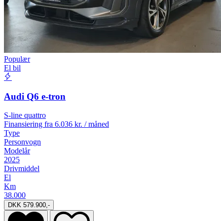
Populær
El bil
Audi Q6 e-tron
S-line quattro
Finansiering fra
6.036 kr. / måned
Type
Personvogn
Modelår
2025
Drivmiddel
El
Km
38.000
DKK 579.900,-