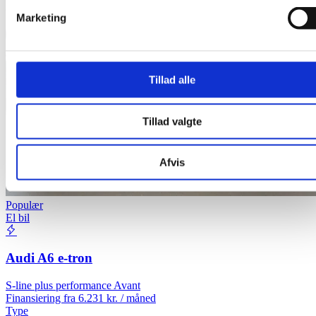
Marketing
Tillad alle
Tillad valgte
Afvis
Populær
El bil
Audi A6 e-tron
S-line plus performance Avant
Finansiering fra
6.231 kr. / måned
Type