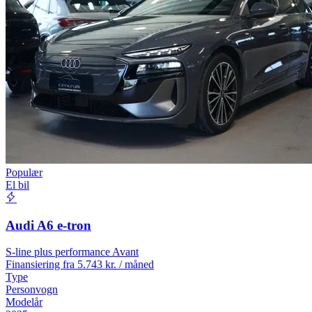
Populær
El bil
Audi A6 e-tron
S-line plus performance Avant
Finansiering fra
5.743 kr. / måned
Type
Personvogn
Modelår