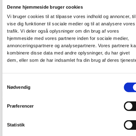
Populær
Denne hjemmeside bruger cookies
El bil
Vi bruger cookies til at tilpasse vores indhold og annoncer, til
vise dig funktioner til sociale medier og til at analysere vores
Audi A6 e-tron
trafik. Vi deler også oplysninger om din brug af vores
hjemmeside med vores partnere inden for sociale medier,
S-line plus performance Avant
Finansiering fra
6.036 kr. / måned
annonceringspartnere og analysepartnere. Vores partnere k
Type
kombinere disse data med andre oplysninger, du har givet
Personvogn
dem, eller som de har indsamlet fra din brug af deres tjeneste
Modelår
2025
Drivmiddel
El
Samtykkevalg
Km
Nødvendig
9.000
DKK 579.900,-
Præferencer
Fjern favorit
Tilføj favorit
Statistik