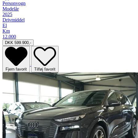
Personvogn
Modelår
2025
Drivmiddel
El
Km
12.000
DKK 599.900,-
Fjern favorit
Tilføj favorit