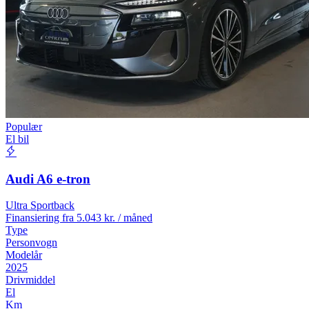
Populær
El bil
Audi A6 e-tron
Ultra Sportback
Finansiering fra
5.043 kr. / måned
Type
Personvogn
Modelår
2025
Drivmiddel
El
Km