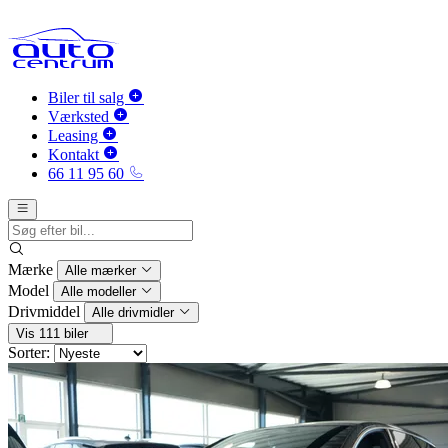
Biler til salg
Værksted
Leasing
Kontakt
66 11 95 60
Mærke
Alle mærker
Model
Alle modeller
Drivmiddel
Alle drivmidler
Vis 111 biler
Sorter: