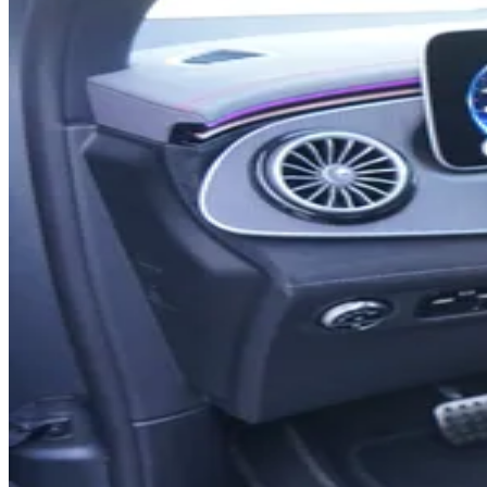
0
1
0
0
2
1
1
3
2
2
4
3
3
5
4
4
6
5
5
7
6
6
8