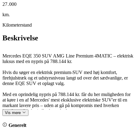
2
7
.
0
0
0
3
8
1
1
1
km.
Kilometerstand
Beskrivelse
Mercedes EQE 350 SUV AMG Line Premium 4MATIC – elektrisk
luksus med en nypris på 788.144 kr.
Hvis du søger en elektrisk premium-SUV med høj komfort,
firehjulstræk og et udstyrsniveau langt ud over det sædvanlige, er
denne EQE SUV et oplagt valg.
Med en oprindelig nypris på 788.144 kr. får du her muligheden for
at køre i en af Mercedes' mest eksklusive elektriske SUV'er til en
markant lavere pris – uden at gå på kompromis med hverken
komfort, teknologi eller køreglæde.
Vis mere
EQE SUV er skabt til lange, afslappede køreture. Den høje
Generelt
siddeposition giver et fremragende overblik, mens den lydsvage
kabine, de komfortable sæder og den avancerede affjedring skaber