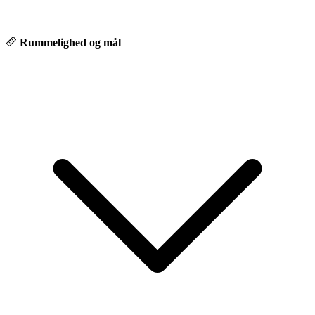
💙 Hvorfor vælge Autocentrum Odense
Hos os møder du ikke bare en sælger – men en rådgiver, der tager
sig tid til at forstå dine behov. Personlig relation, tryghed og tillid
Rummelighed og mål
kommer altid først. Derfor er vi også tilgængelige telefonisk alle
hverdage fra kl. 08.00–21.00 og i weekenden fra kl. 10.00–19.00,
så du altid kan få hjælp og rådgivning, når det passer dig.