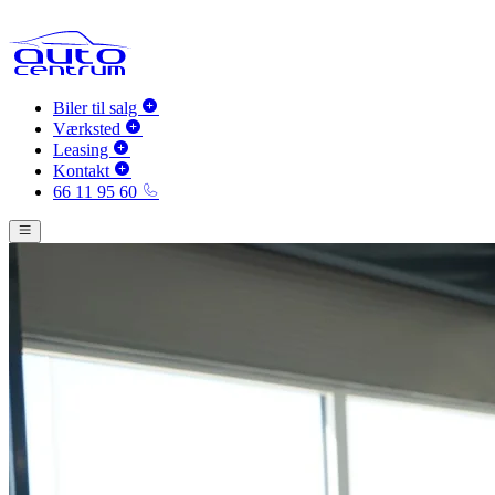
Biler til salg
Værksted
Leasing
Kontakt
66 11 95 60