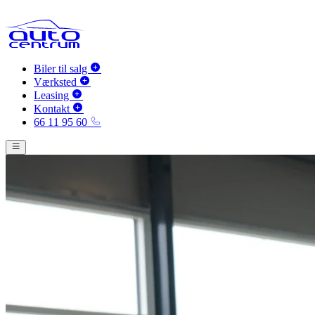
Biler til salg
Værksted
Leasing
Kontakt
66 11 95 60