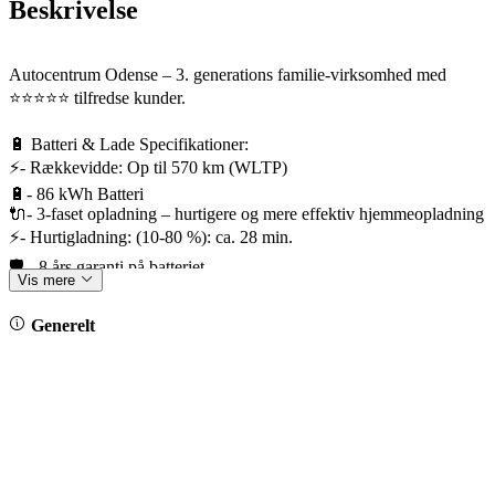
Beskrivelse
Autocentrum Odense – 3. generations familie-virksomhed med
⭐️⭐️⭐️⭐️⭐️ tilfredse kunder.
🔋 Batteri & Lade Specifikationer:
⚡- Rækkevidde: Op til 570 km (WLTP)
🔋- 86 kWh Batteri
🔌- 3-faset opladning – hurtigere og mere effektiv hjemmeopladning
⚡- Hurtigladning: (10-80 %): ca. 28 min.
🛡️ - 8 års garanti på batteriet
Vis mere
🛡️ - Fabriksgaranti frem til 28/08-2030 / 100.000 km.
Generelt
🎁 Bilens udstyrspakker:
*Interiørpakke Plus
*Eksteriørpakke Plus m. panoramaglastag
*Assistentpakke
*Komfortpakke
✨ Fremhævet udstyr