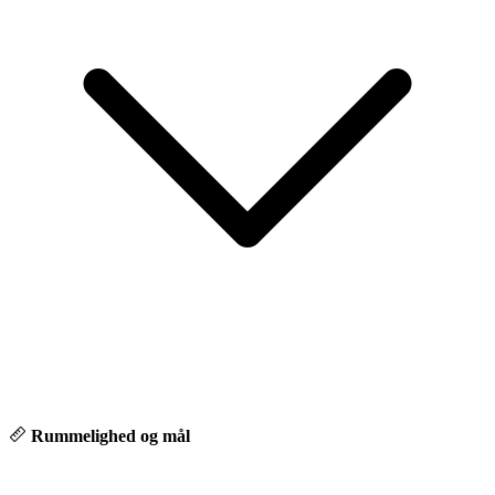
🎥 Køb bilen – helt digitalt
- Digital fremvisning via FaceTime
- Over 65 % af vores biler sælges online
- Hurtig & sikker levering
💙 Hvorfor vælge Autocentrum Odense
Hos os møder du ikke bare en sælger – men en rådgiver, der tager
sig tid til at forstå dine behov. hvor personlig relation, tryghed og
tillid altid kommer først.
Rummelighed og mål