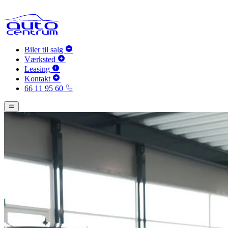
Biler til salg
Værksted
Leasing
Kontakt
66 11 95 60