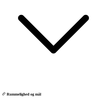
🎥 Køb bilen – helt digitalt
- Digital fremvisning via FaceTime
- Over 65 % af vores biler sælges online
- Hurtig & sikker levering
💙 Hvorfor vælge Autocentrum Odense
Hos os møder du ikke bare en sælger – men en rådgiver, der tager
sig tid til at forstå dine behov. hvor personlig relation, tryghed og
tillid altid kommer først.
Rummelighed og mål