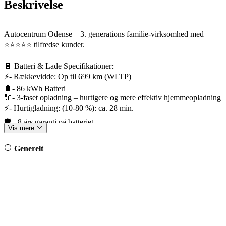
Beskrivelse
Autocentrum Odense – 3. generations familie-virksomhed med
⭐️⭐️⭐️⭐️⭐️ tilfredse kunder.
🔋 Batteri & Lade Specifikationer:
⚡- Rækkevidde: Op til 699 km (WLTP)
🔋- 86 kWh Batteri
🔌- 3-faset opladning – hurtigere og mere effektiv hjemmeopladning
⚡- Hurtigladning: (10-80 %): ca. 28 min.
🛡️ - 8 års garanti på batteriet
Vis mere
🛡️ - Fabriksgaranti frem til 15/09-2030 / 100.000 km.
Generelt
🎁 Bilens udstyrspakker:
*Interiørpakke Plus
*Eksteriørpakke Plus
*Komfortpakke
*Black Style Pakke
✨ Fremhævet udstyr