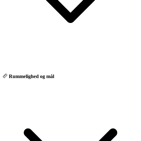
så du altid kan få hjælp og rådgivning, når det passer dig.
Rummelighed og mål