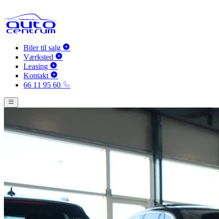
Biler til salg
Værksted
Leasing
Kontakt
66 11 95 60