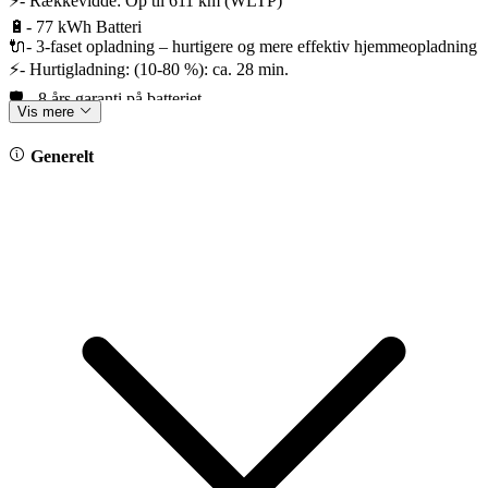
⚡- Rækkevidde: Op til 611 km (WLTP)
🔋- 77 kWh Batteri
🔌- 3-faset opladning – hurtigere og mere effektiv hjemmeopladning
⚡- Hurtigladning: (10-80 %): ca. 28 min.
🛡️ - 8 års garanti på batteriet
Vis mere
Generelt
🎁 Bilens udstyrspakker:
*Interiørpakke Plus
*Eksteriørpakke Plus m. Panoramaglastag
*Komfortpakke
*Assistentpakke
✨ Fremhævet udstyr
*Originalt svingbart anhængertræk
*Varmepumpe
*Adaptiv undervognsregulering med kontinuerlig betjening "DCC"
*Adaptiv fartpilot
*Vognbaneassistent
*Emergency Assist og køassistent
*Blindvinkelsassistent
*Headup display
*IQ light Matrix-Beam LED forlygter med fjernlysassistent
*Navigation