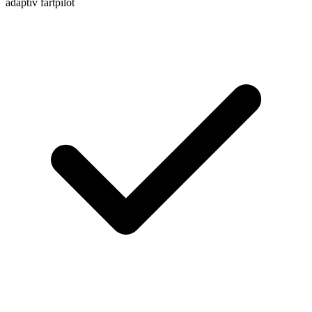
adaptiv fartpilot