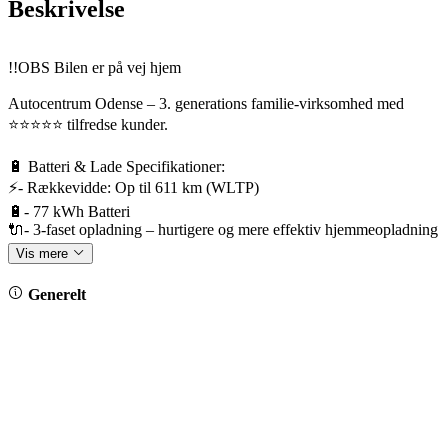
Beskrivelse
!!OBS Bilen er på vej hjem
Autocentrum Odense – 3. generations familie-virksomhed med
⭐️⭐️⭐️⭐️⭐️ tilfredse kunder.
🔋 Batteri & Lade Specifikationer:
⚡- Rækkevidde: Op til 611 km (WLTP)
🔋- 77 kWh Batteri
🔌- 3-faset opladning – hurtigere og mere effektiv hjemmeopladning
⚡- Hurtigladning: (10-80 %): ca. 28 min.
Vis mere
🛡️ - 8 års garanti på batteriet
Generelt
🛡️ - Fabriksgaranti frem til 17/08-2030 / 100.000 km.
🎁 Bilens udstyrspakker:
*Interiørpakke
*Eksteriørpakke Plus m. panoramaglastag
*Komfortpakke
*Assistentpakke