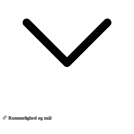
*3 zone klima
*USB-c stik til bagsæder
🎥 Køb bilen – helt digitalt
- Digital fremvisning via FaceTime
- Over 65 % af vores biler sælges online
- Hurtig & sikker levering
💙 Hvorfor vælge Autocentrum Odense
Hos os møder du ikke bare en sælger – men en rådgiver, der tager
sig tid til at forstå dine behov. hvor personlig relation, tryghed og
tillid altid kommer først.
Rummelighed og mål