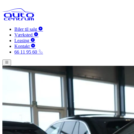
Biler til salg
Værksted
Leasing
Kontakt
66 11 95 60