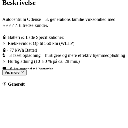
Beskrivelse
Autocentrum Odense – 3. generations familie-virksomhed med
⭐️⭐️⭐️⭐️⭐️ tilfredse kunder.
🔋 Batteri & Lade Specifikationer:
⚡- Rækkevidde: Op til 560 km (WLTP)
🔋- 77 kWh Batteri
🔌- 3-faset opladning – hurtigere og mere effektiv hjemmeopladning
⚡- Hurtigladning (10–80 % på ca. 28 min.)
🛡️ - 8 års garanti på batteriet
Vis mere
🛡️ Fabriksgaranti frem til 26/07-2030 / 100.000 km.
Generelt
🎁 Bilens udstyrspakker:
*Interiørpakke Plus
*Komfortpakke Plus
*Designpakke
*Assistentpakke Plus
*Multimediapakke Plus