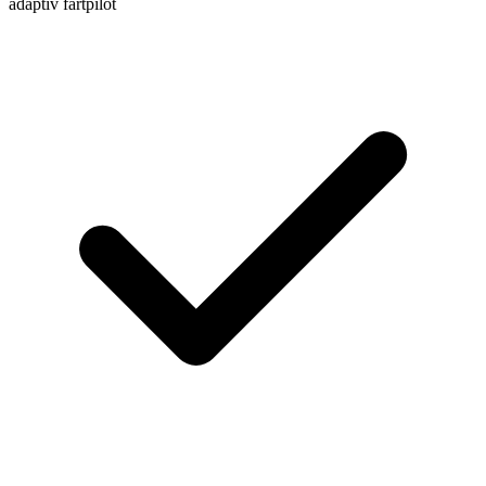
adaptiv fartpilot