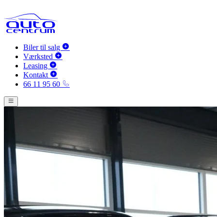
Biler til salg
Værksted
Leasing
Kontakt
66 11 95 60