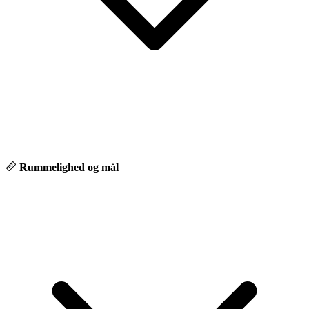
- Digital fremvisning via FaceTime
- Over 65 % af vores biler sælges online
- Hurtig & sikker levering
💙 Hvorfor vælge Autocentrum Odense
Hos os møder du ikke bare en sælger – men en rådgiver, der tager
sig tid til at forstå dine behov. hvor personlig relation, tryghed og
tillid altid kommer først.
Rummelighed og mål