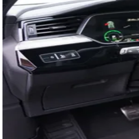
0
0
1
1
2
0
2
3
1
3
4
2
4
5
3
5
6
4
6