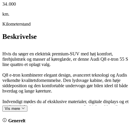
3
4
.
0
0
0
4
5
1
1
1
km.
Kilometerstand
Beskrivelse
Hvis du søger en elektrisk premium-SUV med høj komfort,
firehjulstræk og masser af køreglæde, er denne Audi Q8 e-tron 55 S
line quattro et oplagt valg.
Q8 e-tron kombinerer elegant design, avanceret teknologi og Audis
velkendte kvalitetsfornemmelse. Den lydsvage kabine, den høje
siddeposition og den komfortable undervogn gør bilen ideel til både
hverdag og lange køreture.
Indvendigt mødes du af eksklusive materialer, digitale displays og et
moderne infotainmentsystem, mens quattro-firehjulstrækket sikrer
Vis mere
suveræne køreegenskaber året rundt.
Generelt
En elektrisk SUV, der leverer luksus, komfort og kvalitet på højeste
niveau.