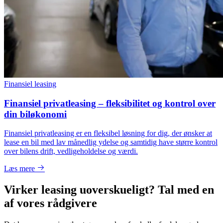
Finansiel leasing
Finansiel privatleasing – fleksibilitet og kontrol over
din biløkonomi
Finansiel privatleasing er en fleksibel løsning for dig, der ønsker at
lease en bil med lav månedlig ydelse og samtidig have større kontrol
over bilens drift, vedligeholdelse og værdi.
Læs mere
Virker leasing uoverskueligt? Tal med en
af vores rådgivere