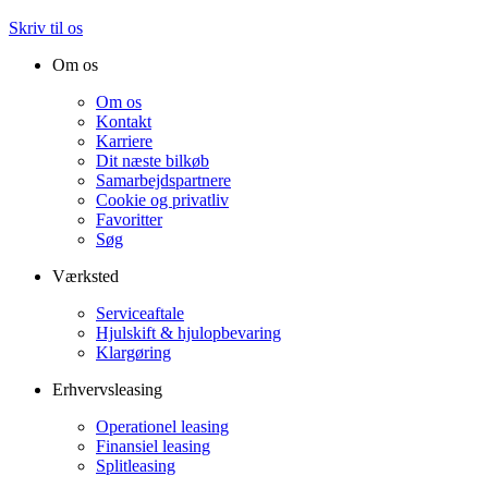
Skriv til os
Om os
Om os
Kontakt
Karriere
Dit næste bilkøb
Samarbejdspartnere
Cookie og privatliv
Favoritter
Søg
Værksted
Serviceaftale
Hjulskift & hjulopbevaring
Klargøring
Erhvervsleasing
Operationel leasing
Finansiel leasing
Splitleasing