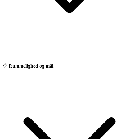
💙 Hvorfor vælge Autocentrum Odense
Hos os møder du ikke bare en sælger – men en rådgiver, der tager
sig tid til at forstå dine behov. hvor personlig relation, tryghed og
tillid altid kommer først.
Rummelighed og mål