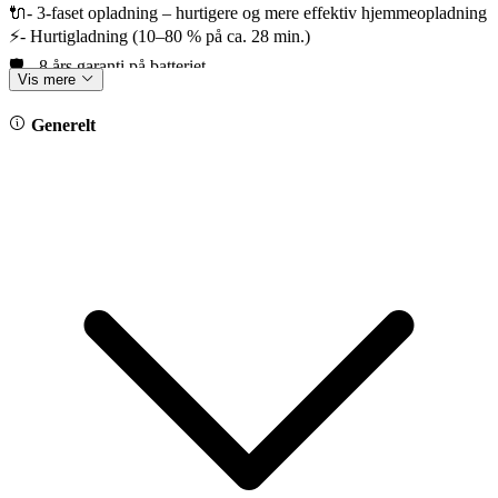
🔌- 3-faset opladning – hurtigere og mere effektiv hjemmeopladning
⚡- Hurtigladning (10–80 % på ca. 28 min.)
🛡️ - 8 års garanti på batteriet
Vis mere
🛡️ Fabriksgaranti frem til 20/10-2029 / 100.000 km.
Generelt
🎁 Bilens udstyrspakker:
*Interiørpakke Plus inkl. Top-Sportsæder
*Designpakke Plus
*Komfortpakke Plus
*Assistentpakke Plus
*Multimediapakke Plus
*Sportspakke Plus
✨ Fremhævet udstyr
*Varmepumpe
*Panorama glastag
*Adaptiv undervognsregulering med kontinuerlig betjening "DCC"
*Originalt svingbart anhængertræk
*20" Ystad alufælge
*Travel Assist
*Adaptiv fartpilot
*Vognbaneassistent