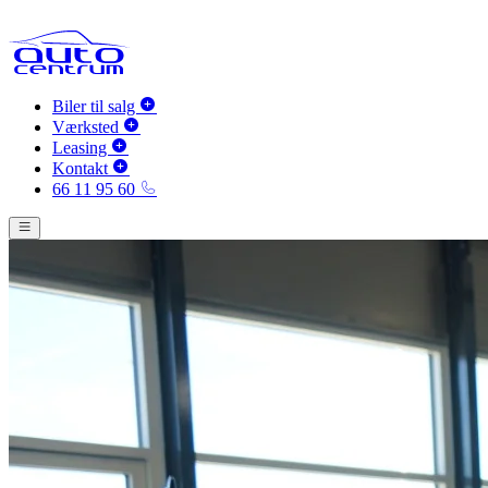
Biler til salg
Værksted
Leasing
Kontakt
66 11 95 60