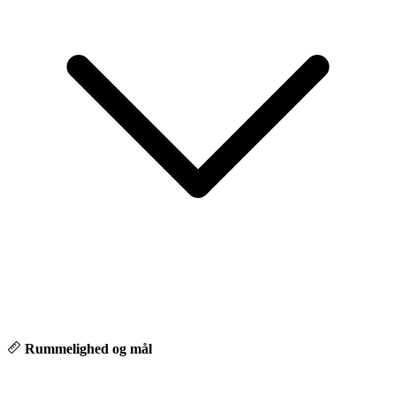
Hos os møder du ikke bare en sælger – men en rådgiver, der tager
sig tid til at forstå dine behov. Personlig relation, tryghed og tillid
kommer altid først. Derfor er vi også tilgængelige telefonisk alle
hverdage fra kl. 08.00–21.00 og i weekenden fra kl. 10.00–19.00,
så du altid kan få hjælp og rådgivning, når det passer dig.
Rummelighed og mål