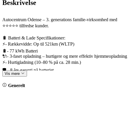
Beskrivelse
Autocentrum Odense – 3. generations familie-virksomhed med
⭐️⭐️⭐️⭐️⭐️ tilfredse kunder.
🔋 Batteri & Lade Specifikationer:
⚡- Rækkevidde: Op til 521km (WLTP)
🔋- 77 kWh Batteri
🔌- 3-faset opladning – hurtigere og mere effektiv hjemmeopladning
⚡- Hurtigladning (10–80 % på ca. 28 min.)
🛡️ - 8 års garanti på batteriet
Vis mere
🎁 Bilens udstyrspakker:
Generelt
*Interiørpakke Style Plus Grey
*Designpakke
*Komfortpakke
*Sportspakke
*Assistentpakke Plus
✨ Fremhævet udstyr
*Originalt svingbart anhængertræk
*Head-up Display Augmented-Reality