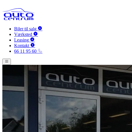
Biler til salg
Værksted
Leasing
Kontakt
66 11 95 60