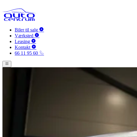
Biler til salg
Værksted
Leasing
Kontakt
66 11 95 60