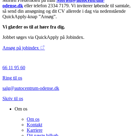
Morten Frederiksen på mail
Morten@autocentrum-
odense.dk
eller telefon 2334 7179. Vi inviterer løbende til samtale,
så send din ansøgning og dit CV allerede i dag via nedenstående
QuickApply-knap ”Ansøg”.
Vi glæder os til at høre fra dig.
Jobbet søges via QuickApply på Jobindex.
Ansøg på jobindex
66 11 95 60
Ring til os
salg@autocentrum-odense.dk
Skriv til os
Om os
Om os
Kontakt
Karriere
Dit næste bilkøb