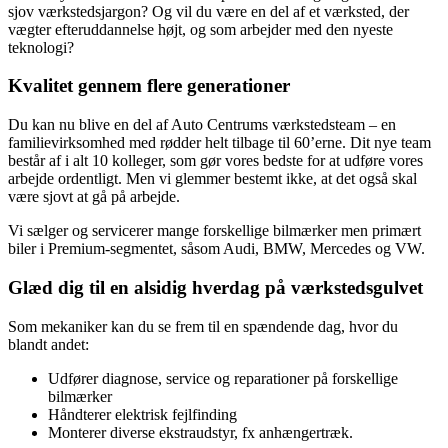
sjov værkstedsjargon? Og vil du være en del af et værksted, der
vægter efteruddannelse højt, og som arbejder med den nyeste
teknologi?
Kvalitet gennem flere generationer
Du kan nu blive en del af Auto Centrums værkstedsteam – en
familievirksomhed med rødder helt tilbage til 60’erne. Dit nye team
består af i alt 10 kolleger, som gør vores bedste for at udføre vores
arbejde ordentligt. Men vi glemmer bestemt ikke, at det også skal
være sjovt at gå på arbejde.
Vi sælger og servicerer mange forskellige bilmærker men primært
biler i Premium-segmentet, såsom Audi, BMW, Mercedes og VW.
Glæd dig til en alsidig hverdag på værkstedsgulvet
Som mekaniker kan du se frem til en spændende dag, hvor du
blandt andet:
Udfører diagnose, service og reparationer på forskellige
bilmærker
Håndterer elektrisk fejlfinding
Monterer diverse ekstraudstyr, fx anhængertræk.